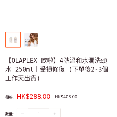
【OLAPLEX 歐啦】4號溫和水潤洗頭
水 250ml｜受損修復 (下單後2-3個
工作天出貨)
銷
HK$288.00
正
HK$408.00
價格:
常
售
價
價
格
格
數量: