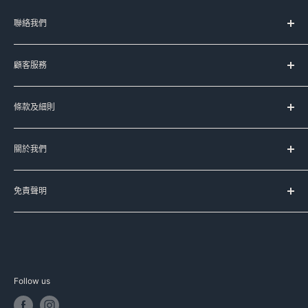
聯絡我們
服務時間：
顧客服務
星期一至五 上午11時-晚上8時
(星期六﹑日及公眾假期休息)
台灣代購服務流程
條款及細則
如何購買
Signal:
+852 90107944
送貨服務
服務條款
Line:
@meadowduck
常見問題
關於我們
運送條款
Meta Messenger
聯絡我們
私隱政策
Meadow Duck 的品牌故事
FB:
meadowduck
退換貨政策
免責聲明
豐籽有限公司
IG:
meadow_duck
本公司已盡力確保本網頁資料的準確性，本公司不擔保本網頁
Meadow Duck Trading Limited
WhatsApp:
+852 90107944
的資料均準確無誤，網站上產品資料只供參考，本公司不會因
資料有誤導致之損失作出賠償，如有查詢可以聯絡我們或向代
E-MAIL : info@meadowduck.com
理商直接查詢。產品資料均以代理商提供為準，資料如有更
Follow us
改，恕不另行通知。部分圖片並非由本公司製作，該圖片之版
其他購物平台客服
權均為其品牌持有人所擁有，如有版權問題，請與本公司聯