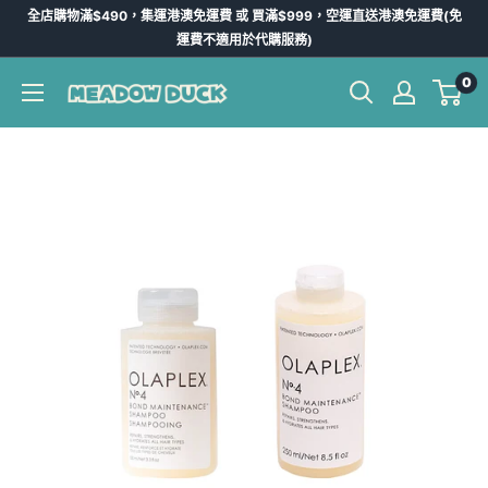
跳
全店購物滿$490，集運港澳免運費 或 買滿$999，空運直送港澳免運費(免
到
運費不適用於代購服務)
內
0
Meadow
容
Duck
-
台
灣
代
購