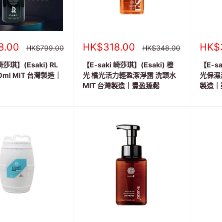
銷
銷
8.00
HK$318.00
HK$
正
正
HK$799.00
HK$348.00
常
常
售
售
價
價
崎莎琪】(Esaki) RL
價
【E-saki 崎莎琪】(Esaki) 橙
價
【E-sa
格
格
格
格
0ml MIT 台灣製造｜
光 橘光活力輕盈潔淨露 洗頭水
光保濕潔
MIT 台灣製造｜豐盈蓬鬆
製造｜