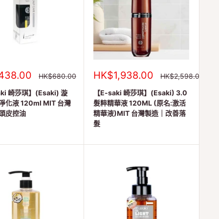
銷
438.00
HK$1,938.00
正
正
HK$680.00
HK$2,598.00
常
常
售
價
價
ki 崎莎琪】(Esaki) 漩
價
【E-saki 崎莎琪】(Esaki) 3.0
格
格
格
化液 120ml MIT 台灣
髮粹精華液 120ML (原名:激活
頭皮控油
精華液)MIT 台灣製造｜改善落
髮