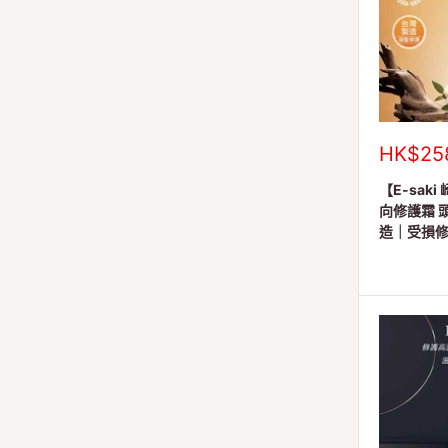
銷
HK$25
售
價
【E-saki
格
向修護霜 頭
造｜受損