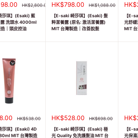
銷
銷
98.00
HK$798.00
HK$
正
正
HK$2,800.00
HK$1,088.00
常
常
售
售
價
價
 崎莎琪】(Esaki) 藍
價
【E-saki 崎莎琪】(Esaki) 髮
價
【E-sa
格
格
格
格
 洗頭水 4000ml
粹潔養露 (原名: 激活潔養露)
光舒緩潔
灣製造｜頭皮控油
MIT 台灣製造｜改善脫髮
MIT
銷
銷
8.00
HK$528.00
HK$
正
正
HK$538.00
HK$698.00
常
常
售
售
價
價
崎莎琪】(Esaki) 4D
價
【E-saki 崎莎琪】(Esaki) 極
價
【E-sa
格
格
格
格
80ml MIT 台灣製造
光 Quality 免洗護髮油 MIT 台
光保濕潔