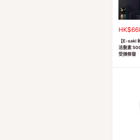
銷
HK$66
售
價
【E-saki 
格
活髮素 50
受損修復