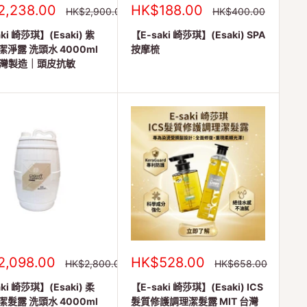
銷
2,238.00
HK$188.00
正
正
HK$2,900.00
HK$400.00
常
常
售
價
價
ki 崎莎琪】(Esaki) 紫
價
【E-saki 崎莎琪】(Esaki) SPA
格
格
格
淨露 洗頭水 4000ml
按摩梳
 台灣製造｜頭皮抗敏
銷
2,098.00
HK$528.00
正
正
HK$2,800.00
HK$658.00
常
常
售
價
價
ki 崎莎琪】(Esaki) 柔
價
【E-saki 崎莎琪】(Esaki) ICS
格
格
格
髮露 洗頭水 4000ml
髮質修護調理潔髮露 MIT 台灣