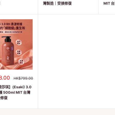
列
灣製造｜受損修復
MIT
8.00
正
HK$799.00
常
價
崎莎琪】(Esaki) 3.0
格
 500ml MIT 台灣
損修復