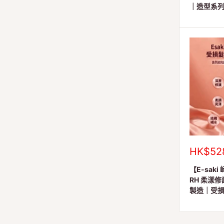
｜造型系
銷
HK$52
售
價
【E-saki 
格
RH 柔漾修護
製造｜受