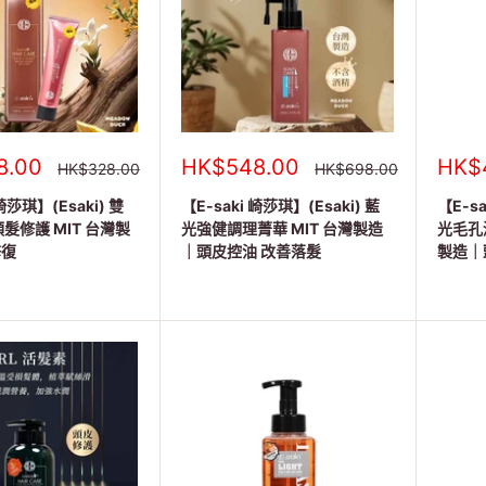
銷
銷
8.00
HK$548.00
HK$
正
正
HK$328.00
HK$698.00
常
常
售
售
價
價
 崎莎琪】(Esaki) 雙
價
【E-saki 崎莎琪】(Esaki) 藍
價
【E-sa
格
格
格
格
髮修護 MIT 台灣製
光強健調理菁華 MIT 台灣製造
光毛孔淨
修復
｜頭皮控油 改善落髮
製造｜