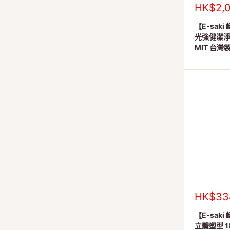
銷
HK$2,0
售
價
【E-saki
格
光強健潔淨露
MIT 台
銷
HK$33
售
價
【E-saki 
格
立體塑型 1