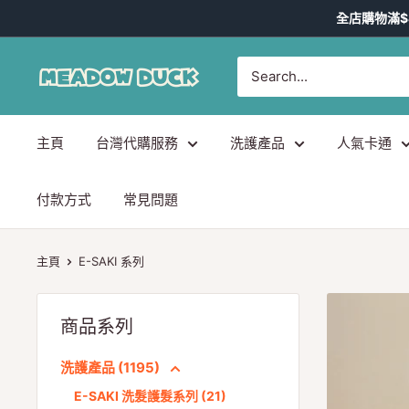
跳
全店購物滿$
到
內
Meadow
容
Duck
-
主頁
台灣代購服務
洗護產品
人氣卡通
台
灣
代
付款方式
常見問題
購
主頁
E-SAKI 系列
商品系列
洗護產品 (1195)
E-SAKI 洗髮護髮系列 (21)