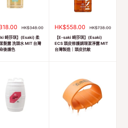
銷
318.00
HK$558.00
正
正
HK$348.00
HK$738.00
常
常
售
價
價
ki 崎莎琪】(Esaki) 柔
價
【E-saki 崎莎琪】(Esaki)
格
格
格
髮露 洗頭水 MIT 台灣
ECS 頭皮修護調理潔淨露 MIT
染後護色
台灣製造｜頭皮抗敏