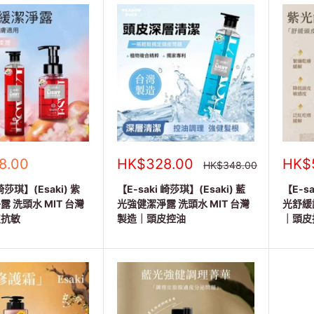
銷
銷
8.00
HK$328.00
HK$
正
HK$348.00
常
售
售
價
 崎莎琪】(Esaki) 紫
價
【E-saki 崎莎琪】(Esaki) 藍
價
【E-sa
格
格
格
 洗頭水 MIT 台灣
光強健潔淨露 洗頭水 MIT 台灣
光舒緩
皮抗敏
製造｜頭皮控油
｜頭皮