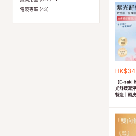
電競專區 (43)
銷
HK$34
售
價
【E-saki
格
光舒緩潔淨露
製造｜頭