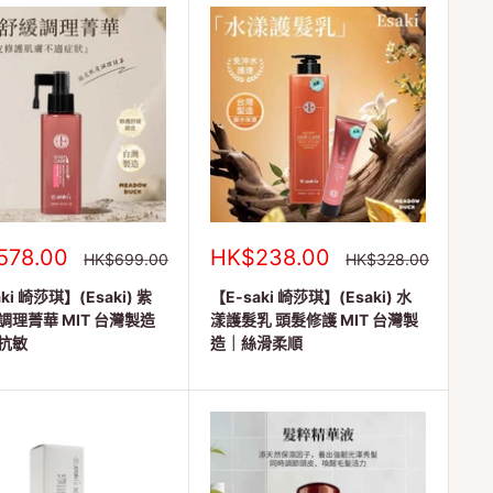
銷
578.00
HK$238.00
正
正
HK$699.00
HK$328.00
常
常
售
價
價
ki 崎莎琪】(Esaki) 紫
價
【E-saki 崎莎琪】(Esaki) 水
格
格
格
調理菁華 MIT 台灣製造
漾護髮乳 頭髮修護 MIT 台灣製
抗敏
造｜絲滑柔順