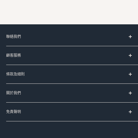
聯絡我們
服務時間：
顧客服務
星期一至五 上午11時-晚上8時
(星期六﹑日及公眾假期休息)
台灣代購服務流程
條款及細則
如何購買
Signal:
+852 90107944
送貨服務
服務條款
Line:
@meadowduck
常見問題
關於我們
運送條款
Meta Messenger
聯絡我們
私隱政策
Meadow Duck 的品牌故事
FB:
meadowduck
退換貨政策
免責聲明
豐籽有限公司
IG:
meadow_duck
本公司已盡力確保本網頁資料的準確性，本公司不擔保本網頁
Meadow Duck Trading Limited
WhatsApp:
+852 90107944
的資料均準確無誤，網站上產品資料只供參考，本公司不會因