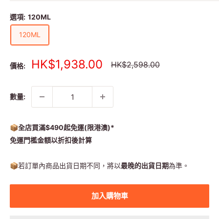
選項:
120ML
120ML
銷
HK$1,938.00
正
HK$2,598.00
價格:
常
售
價
價
格
格
數量:
📦全店買滿$490起免運(限港澳)*
免運門檻金額以折扣後計算
📦
若訂單內商品出貨日期不同，將以
最晚的出貨日期
為準。
加入購物車