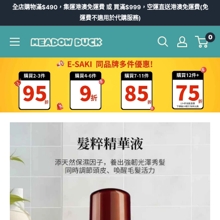
跳
全店購物滿$490，集運港澳免運費 或 買滿$999，空運直送港澳免運費(免
到
運費不適用於代購服務)
內
0
Meadow
容
Duck
-
台
灣
代
購