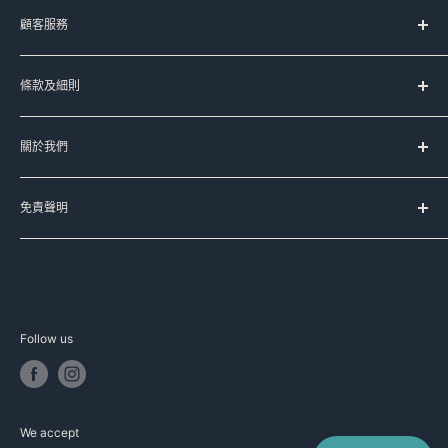
服務時間：
顧客服務
星期一至五 上午11時-晚上8時
(星期六﹑日及公眾假期休息)
台灣代購服務流程
條款及細則
如何購買
Signal:
+852 90107944
送貨服務
服務條款
Line:
@meadowduck
常見問題
關於我們
運送條款
Meta Messenger
聯絡我們
私隱政策
Meadow Duck 的品牌故事
FB:
meadowduck
退換貨政策
免責聲明
豐籽有限公司
IG:
meadow_duck
本公司已盡力確保本網頁資料的準確性，本公司不擔保本網頁
Meadow Duck Trading Limited
WhatsApp:
+852 90107944
的資料均準確無誤，網站上產品資料只供參考，本公司不會因
資料有誤導致之損失作出賠償，如有查詢可以聯絡我們或向代
E-MAIL : info@meadowduck.com
理商直接查詢。產品資料均以代理商提供為準，資料如有更
Follow us
改，恕不另行通知。部分圖片並非由本公司製作，該圖片之版
其他購物平台客服
權均為其品牌持有人所擁有，如有版權問題，請與本公司聯
http://www.carousell.com.hk/meadowduck
絡，我們會盡速處理。
We accept