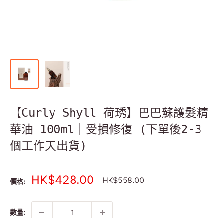
【Curly Shyll 荷琇】巴巴蘇護髮精
華油 100ml｜受損修復 (下單後2-3
個工作天出貨)
銷
HK$428.00
正
HK$558.00
價格:
常
售
價
價
格
格
數量: