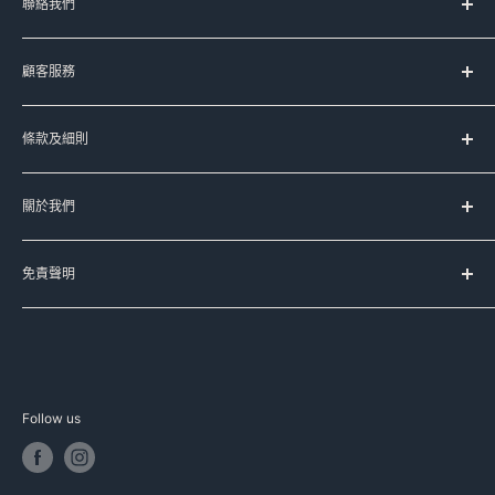
聯絡我們
服務時間：
顧客服務
星期一至五 上午11時-晚上8時
(星期六﹑日及公眾假期休息)
台灣代購服務流程
條款及細則
如何購買
Signal:
+852 90107944
送貨服務
服務條款
Line:
@meadowduck
常見問題
關於我們
運送條款
Meta Messenger
聯絡我們
私隱政策
Meadow Duck 的品牌故事
FB:
meadowduck
退換貨政策
免責聲明
豐籽有限公司
IG:
meadow_duck
本公司已盡力確保本網頁資料的準確性，本公司不擔保本網頁
Meadow Duck Trading Limited
WhatsApp:
+852 90107944
的資料均準確無誤，網站上產品資料只供參考，本公司不會因
資料有誤導致之損失作出賠償，如有查詢可以聯絡我們或向代
E-MAIL : info@meadowduck.com
理商直接查詢。產品資料均以代理商提供為準，資料如有更
Follow us
改，恕不另行通知。部分圖片並非由本公司製作，該圖片之版
其他購物平台客服
權均為其品牌持有人所擁有，如有版權問題，請與本公司聯
http://www.carousell.com.hk/meadowduck
絡，我們會盡速處理。