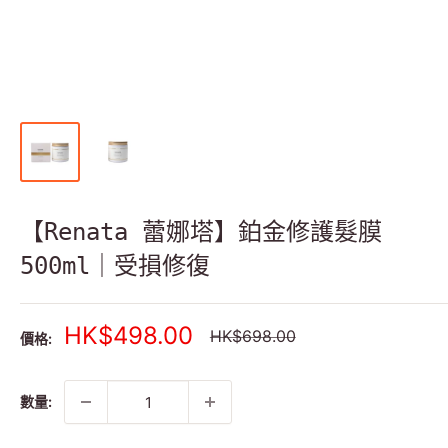
【Renata 蕾娜塔】鉑金修護髮膜
500ml｜受損修復
銷
HK$498.00
正
HK$698.00
價格:
常
售
價
價
格
格
數量: