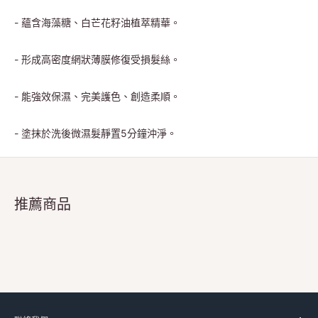
- 蘊含海藻糖、白芒花籽油植萃精華。
- 形成高密度網狀薄膜修復受損髮絲。
- 能強效保濕、完美護色、創造柔順。
- 塗抹於洗後微濕髮靜置5分鐘沖淨。
推薦商品