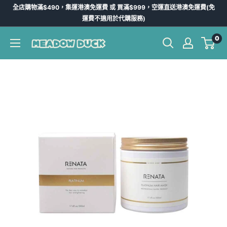
跳
全店購物滿$490，集運港澳免運費 或 買滿$999，空運直送港澳免運費(免
到
運費不適用於代購服務)
內
0
Meadow
容
Duck
-
台
灣
代
購