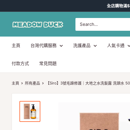
跳
全店購物滿$
到
內
Meadow
容
Duck
-
主頁
台灣代購服務
洗護產品
人氣卡通
台
灣
代
付款方式
常見問題
購
主頁
所有產品
【Siro】3號毛躁修護｜大地之水洗髮露 洗頭水 500ml