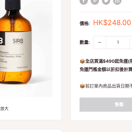
銷
HK$248.00
價格:
售
價
格
數量:
📦全店買滿$490起免運(
免運門檻金額以折扣後計
📦
若訂單內商品出貨日期
售罄
以放大