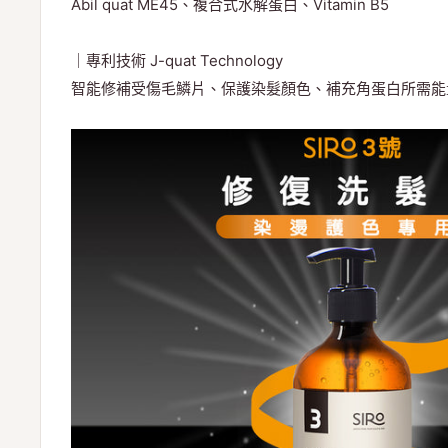
Abil quat ME45、複合式水解蛋白、Vitamin B5
｜專利技術 J-quat Technology
智能修補受傷毛鱗片、保護染髮顏色、補充角蛋白所需能