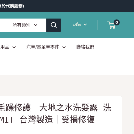
用於代購服務)
0
𝒜𝒸𝒸
所有類別
物用品
汽車/電單車零件
聯絡我們
號毛躁修護｜大地之水洗髮露 洗
l MIT 台灣製造｜受損修復