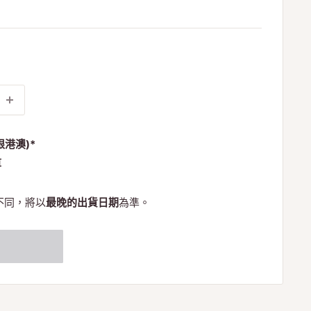
限港澳)*
算
不同，將以
最晚的出貨日期
為準。