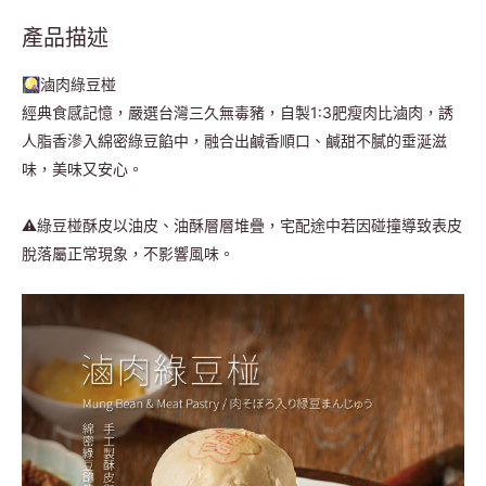
產品描述
🎑滷肉綠豆椪
經典食感記憶，嚴選台灣三久無毒豬，自製1:3肥瘦肉比滷肉，誘
人脂香滲入綿密綠豆餡中，融合出鹹香順口、鹹甜不膩的垂涎滋
味，美味又安心。
⚠️綠豆椪酥皮以油皮、油酥層層堆疊，宅配途中若因碰撞導致表皮
脫落屬正常現象，不影響風味。