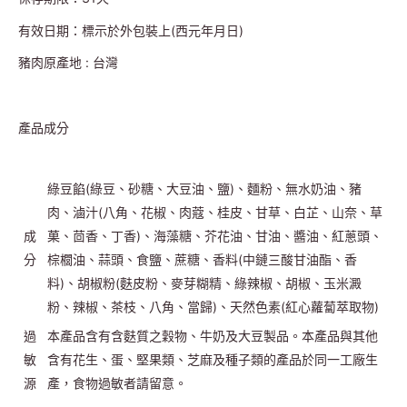
有效日期：標示於外包裝上(西元年月日)
豬肉原產地 : 台灣
產品成分
綠豆餡(綠豆、砂糖、大豆油、鹽)、麵粉、無水奶油、豬
肉、滷汁(八角、花椒、肉蔻、桂皮、甘草、白芷、山奈、草
成
菓、茴香、丁香)、海藻糖、芥花油、甘油、醬油、紅蔥頭、
分
棕櫚油、蒜頭、食鹽、蔗糖、香料(中鏈三酸甘油酯、香
料)、胡椒粉(麩皮粉、麥芽糊精、綠辣椒、胡椒、玉米澱
粉、辣椒、茶枝、八角、當歸)、天然色素(紅心蘿蔔萃取物)
過
本產品含有含麩質之穀物、牛奶及大豆製品。本產品與其他
敏
含有花生、蛋、堅果類、芝麻及種子類的產品於同一工廠生
源
產，食物過敏者請留意。