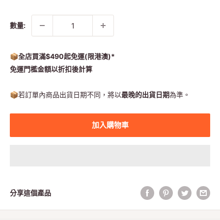
常
售
價
價
格
格
數量:
📦全店買滿$490起免運(限港澳)*
免運門檻金額以折扣後計算
📦
若訂單內商品出貨日期不同，將以
最晚的出貨日期
為準。
加入購物車
分享這個產品