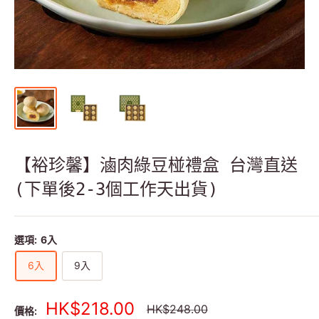
【裕珍馨】滷肉綠豆椪禮盒 台灣直送
(下單後2-3個工作天出貨)
選項:
6入
6入
9入
銷
HK$218.00
正
HK$248.00
價格: