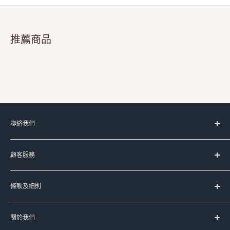
推薦商品
聯絡我們
服務時間：
顧客服務
星期一至五 上午11時-晚上8時
(星期六﹑日及公眾假期休息)
台灣代購服務流程
條款及細則
如何購買
Signal:
+852 90107944
送貨服務
服務條款
Line:
@meadowduck
常見問題
關於我們
運送條款