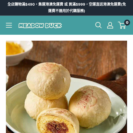
跳
全店購物滿$490，集運港澳免運費 或 買滿$999，空運直送港澳免運費(免
到
運費不適用於代購服務)
內
0
Meadow
容
Duck
-
台
灣
代
購