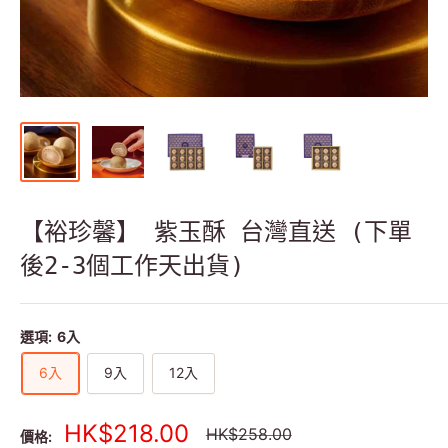
【裕珍馨】 紫玉酥 台灣直送 (下單
後2-3個工作天出貨)
選項:
6入
6入
9入
12入
銷
HK$218.00
正
HK$258.00
價格: