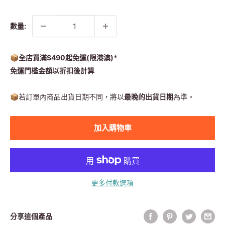
常
售
價
價
格
格
數量:
📦全店買滿$490起免運(限港澳)*
免運門檻金額以折扣後計算
📦
若訂單內商品出貨日期不同，將以
最晚的出貨日期
為準。
加入購物車
更多付款選項
分享這個產品