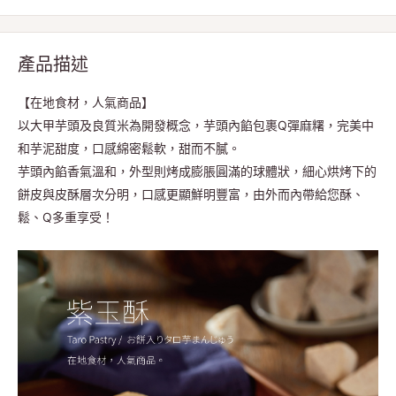
產品描述
【在地食材，人氣商品】
以大甲芋頭及良質米為開發概念，芋頭內餡包裹Q彈麻糬，完美中
和芋泥甜度，口感綿密鬆軟，甜而不膩。
芋頭內餡香氣溫和，外型則烤成膨脹圓滿的球體狀，細心烘烤下的
餅皮與皮酥層次分明，口感更顯鮮明豐富，由外而內帶給您酥、
鬆、Q多重享受！