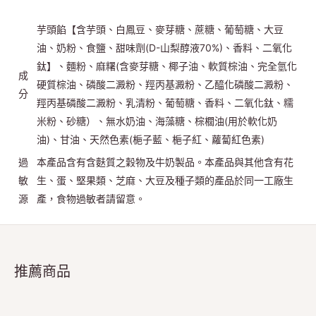
芋頭餡【含芋頭、白鳳豆、麥芽糖、蔗糖、葡萄糖、大豆
油、奶粉、食鹽、甜味劑(D-山梨醇液70%)、香料、二氧化
鈦】、麵粉、麻糬(含麥芽糖、椰子油、軟質棕油、完全氫化
成
硬質棕油、磷酸二澱粉、羥丙基澱粉、乙醯化磷酸二澱粉、
分
羥丙基磷酸二澱粉、乳清粉、葡萄糖、香料、二氧化鈦、糯
米粉、砂糖）、無水奶油、海藻糖、棕櫚油(用於軟化奶
油)、甘油、天然色素(梔子藍、梔子紅、蘿蔔紅色素)
過
本產品含有含麩質之穀物及牛奶製品。本產品與其他含有花
敏
生、蛋、堅果類、芝麻、大豆及種子類的產品於同一工廠生
源
產，食物過敏者請留意。
推薦商品