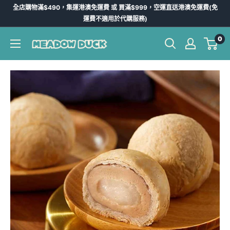
跳
全店購物滿$490，集運港澳免運費 或 買滿$999，空運直送港澳免運費(免
到
運費不適用於代購服務)
內
0
Meadow
容
Duck
-
台
灣
代
購