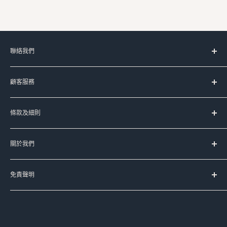
聯絡我們
服務時間：
顧客服務
星期一至五 上午11時-晚上8時
(星期六﹑日及公眾假期休息)
台灣代購服務流程
條款及細則
如何購買
Signal:
+852 90107944
送貨服務
服務條款
Line:
@meadowduck
常見問題
關於我們
運送條款
Meta Messenger
聯絡我們
私隱政策
Meadow Duck 的品牌故事
FB:
meadowduck
退換貨政策
免責聲明
豐籽有限公司
IG:
meadow_duck
本公司已盡力確保本網頁資料的準確性，本公司不擔保本網頁
Meadow Duck Trading Limited
WhatsApp:
+852 90107944
的資料均準確無誤，網站上產品資料只供參考，本公司不會因
資料有誤導致之損失作出賠償，如有查詢可以聯絡我們或向代