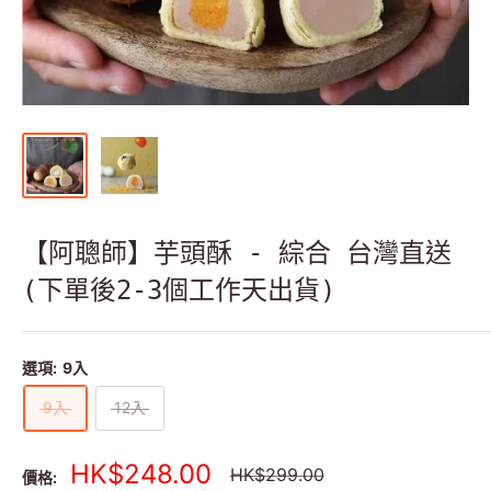
【阿聰師】芋頭酥 - 綜合 台灣直送
(下單後2-3個工作天出貨)
選項:
9入
9入
12入
銷
HK$248.00
正
HK$299.00
價格: