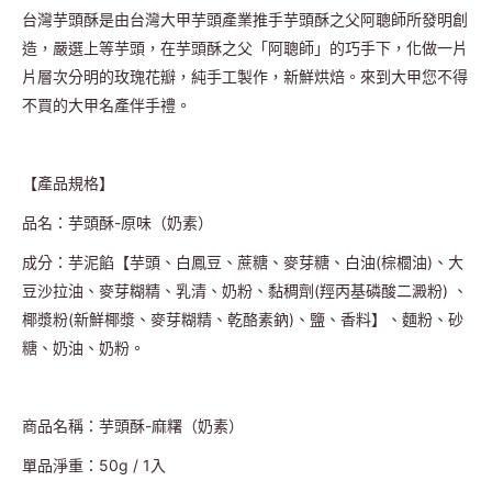
台灣芋頭酥是由台灣大甲芋頭產業推手芋頭酥之父阿聰師所發明創
造，嚴選上等芋頭，在芋頭酥之父「阿聰師」的巧手下，化做一片
片層次分明的玫瑰花瓣，純手工製作，新鮮烘焙。來到大甲您不得
不買的大甲名產伴手禮。
【產品規格】
品名：芋頭酥-原味（奶素）
成分：芋泥餡【芋頭、白鳳豆、蔗糖、麥芽糖、白油(棕櫚油)、大
豆沙拉油、麥芽糊精、乳清、奶粉、黏稠劑(羥丙基磷酸二澱粉) 、
椰漿粉(新鮮椰漿、麥芽糊精、乾酪素鈉)、鹽、香料】、麵粉、砂
糖、奶油、奶粉。
商品名稱：芋頭酥-麻糬（奶素）
單品淨重：50g / 1入