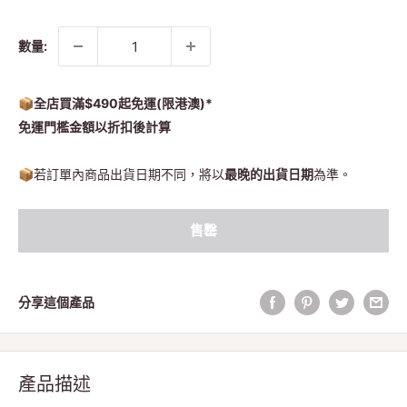
常
售
價
價
格
格
數量:
📦全店買滿$490起免運(限港澳)*
免運門檻金額以折扣後計算
📦
若訂單內商品出貨日期不同，將以
最晚的出貨日期
為準。
售罄
分享這個產品
產品描述