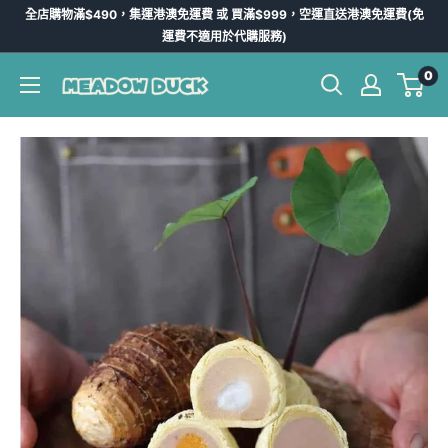
跳
全店購物滿$490，集運港澳免運費 或 買滿$999，空運直送港澳免運費(免
到
運費不適用於代購服務)
內
0
Meadow
容
Duck
-
台
灣
代
購