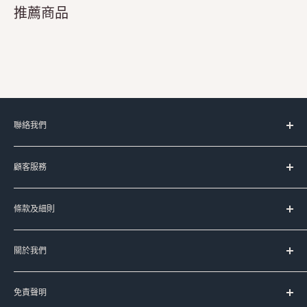
推薦商品
聯絡我們
服務時間：
顧客服務
星期一至五 上午11時-晚上8時
(星期六﹑日及公眾假期休息)
台灣代購服務流程
條款及細則
如何購買
Signal:
+852 90107944
送貨服務
服務條款
Line:
@meadowduck
常見問題
關於我們
運送條款
Meta Messenger
聯絡我們
私隱政策
Meadow Duck 的品牌故事
FB:
meadowduck
退換貨政策
免責聲明
豐籽有限公司
IG:
meadow_duck