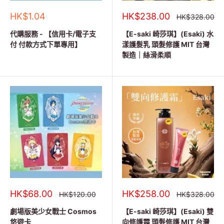
銷
銷
HK$1.04
HK$238.00
正
HK$328.00
常
售
售
價
價
價
代購服務 - 【信用卡/電子支
【E-saki 崎莎琪】(Esaki) 水
格
格
格
付 付款方式下單專用】
漾護髮乳 頭髮修護 MIT 台灣
製造｜絲滑柔順
銷
銷
HK$68.00
HK$258.00
正
正
HK$120.00
HK$328.00
常
常
售
售
價
價
價
價
劇場版美少女戰士 Cosmos
【E-saki 崎莎琪】(Esaki) 雙
格
格
格
格
悠遊卡
向修護霜 頭髮修護 MIT 台灣