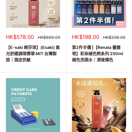
銷
銷
HK$578.00
HK$198.00
正
正
HK$699.00
HK$238.00
常
常
售
售
價
價
價
價
【E-saki 崎莎琪】(Esaki) 紫
第2件半價 |【Renata 蕾娜
格
格
格
格
光舒緩調理菁華 MIT 台灣製
塔】彩染補色劑系列 250ml
造｜頭皮抗敏
補色洗頭水｜漂後矯色