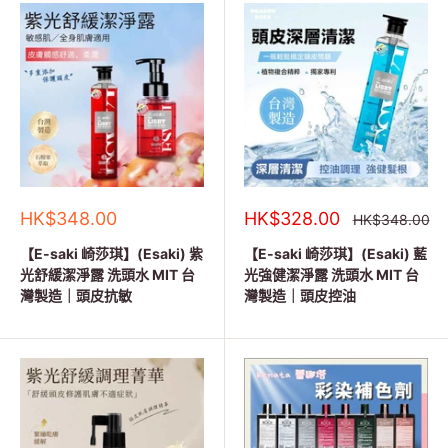
銷
銷
HK$348.00
HK$328.00
正
HK$348.00
常
售
售
價
價
價
【E-saki 崎莎琪】(Esaki) 紫
【E-saki 崎莎琪】(Esaki) 藍
格
格
格
光舒緩潔淨露 洗頭水 MIT 台
光強健潔淨露 洗頭水 MIT 台
灣製造｜頭皮抗敏
灣製造｜頭皮控油