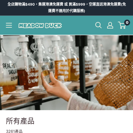
跳
全店購物滿$490，集運港澳免運費 或 買滿$999，空運直送港澳免運費(免
到
運費不適用於代購服務)
內
0
Meadow
容
Duck
-
台
灣
代
購
所有產品
3261產品