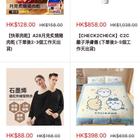
銷
銷
HK$128.00
HK$858.00
正
正
HK$158.00
HK$1,038.00
常
常
售
售
價
價
價
價
【快車肉乾】A28月見炙燒豬
【CHECK2CHECK】C2C
格
格
格
格
肉乾 (下單後2-3個工作天出
離子淨膚儀 (下單後3-5個工
貨)
作天出貨)
銷
銷
HK$88.00
HK$398.00
正
正
HK$168.00
HK$698.00
常
常