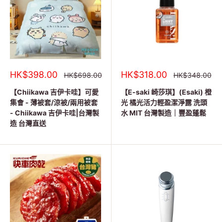
銷
銷
HK$398.00
HK$318.00
正
正
HK$698.00
HK$348.00
常
常
售
售
價
價
價
價
【Chiikawa 吉伊卡哇】可愛
【E-saki 崎莎琪】(Esaki) 橙
格
格
格
格
集會 - 薄被套/涼被/兩用被套
光 橘光活力輕盈潔淨露 洗頭
- Chiikawa 吉伊卡哇|台灣製
水 MIT 台灣製造｜豐盈蓬鬆
造 台灣直送