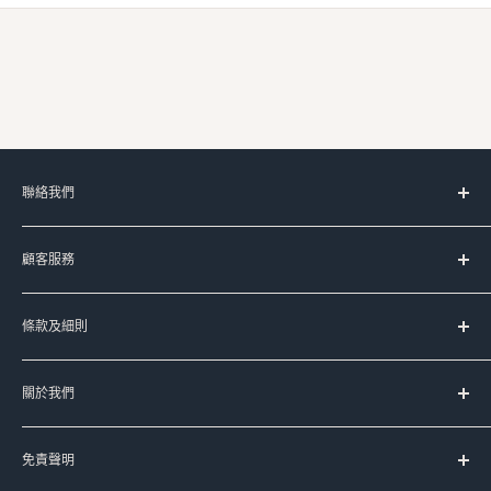
聯絡我們
服務時間：
顧客服務
星期一至五 上午11時-晚上8時
(星期六﹑日及公眾假期休息)
台灣代購服務流程
條款及細則
如何購買
Signal:
+852 90107944
送貨服務
服務條款
Line:
@meadowduck
常見問題
關於我們
運送條款
Meta Messenger
聯絡我們
私隱政策
Meadow Duck 的品牌故事
FB:
meadowduck
退換貨政策
免責聲明
豐籽有限公司
IG:
meadow_duck