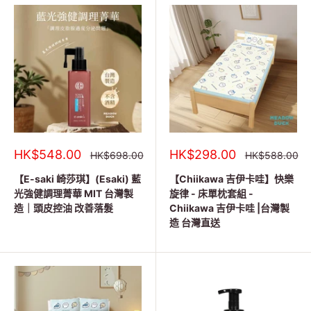
銷
銷
HK$548.00
HK$298.00
正
正
HK$698.00
HK$588.00
常
常
售
售
價
價
價
價
【E-saki 崎莎琪】(Esaki) 藍
【Chiikawa 吉伊卡哇】快樂
格
格
格
格
光強健調理菁華 MIT 台灣製
旋律 - 床單枕套組 -
造｜頭皮控油 改善落髮
Chiikawa 吉伊卡哇 |台灣製
造 台灣直送