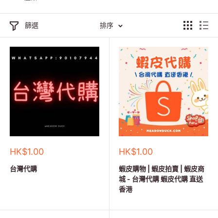
篩選
排序
銷
銷
HK$1.00
HK$1.00
售
售
價
價
台灣代購
蝦皮購物 | 蝦皮拍賣 | 蝦皮商
格
格
城 - 台灣代購 蝦皮代購 直送
香港