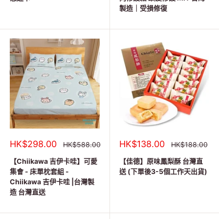
製造｜受損修復
銷
銷
HK$298.00
HK$138.00
正
正
HK$588.00
HK$188.00
常
常
售
售
價
價
價
價
【Chiikawa 吉伊卡哇】可愛
【佳德】原味鳳梨酥 台灣直
格
格
格
格
集會 - 床單枕套組 -
送 (下單後3-5個工作天出貨)
Chiikawa 吉伊卡哇 |台灣製
造 台灣直送