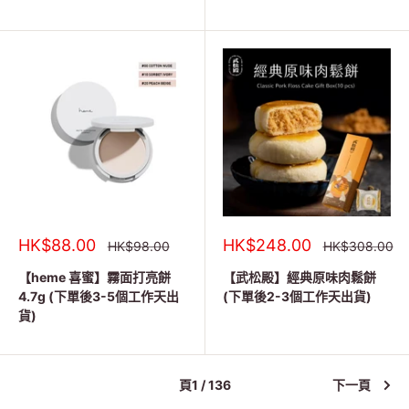
銷
銷
HK$88.00
HK$248.00
正
正
HK$98.00
HK$308.00
常
常
售
售
價
價
價
價
【heme 喜蜜】霧面打亮餅
【武松殿】經典原味肉鬆餅
格
格
格
格
4.7g (下單後3-5個工作天出
(下單後2-3個工作天出貨)
貨)
頁1 / 136
下一頁