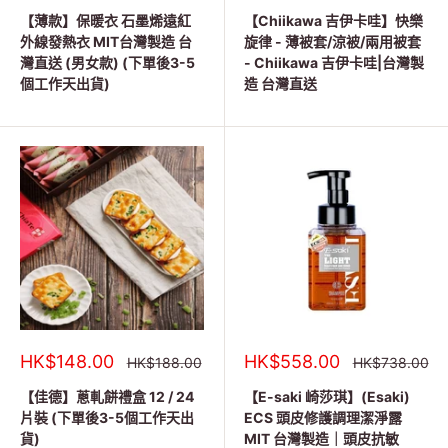
售
售
價
價
價
價
【薄款】保暖衣 石墨烯遠紅
【Chiikawa 吉伊卡哇】快樂
格
格
格
格
外線發熱衣 MIT台灣製造 台
旋律 - 薄被套/涼被/兩用被套
灣直送 (男女款) (下單後3-5
- Chiikawa 吉伊卡哇|台灣製
個工作天出貨)
造 台灣直送
銷
銷
HK$148.00
HK$558.00
正
正
HK$188.00
HK$738.00
常
常
售
售
價
價
價
價
【佳德】蔥軋餅禮盒 12 / 24
【E-saki 崎莎琪】(Esaki)
格
格
格
格
片裝 (下單後3-5個工作天出
ECS 頭皮修護調理潔淨露
貨)
MIT 台灣製造｜頭皮抗敏