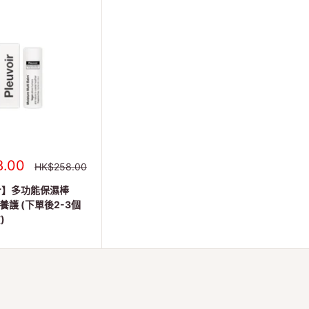
8.00
正
HK$258.00
常
價
oir】多功能保濕棒
格
養護 (下單後2-3個
)