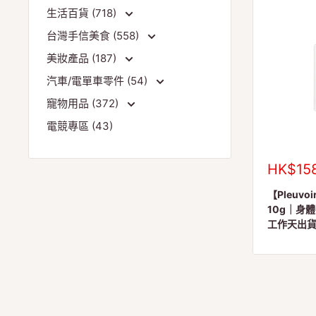
生活百貨 (718)
台灣手信美食 (558)
美妝產品 (187)
汽車/電單車零件 (54)
寵物用品 (372)
電競專區 (43)
銷
HK$15
售
價
【Pleuv
格
10g｜身體
工作天出貨