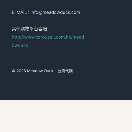
E-MAIL : info@meadowduck.com
其他購物平台客服
http://www.carousell.com.hk/mead
owduck
© 2026 Meadow Duck - 台灣代購