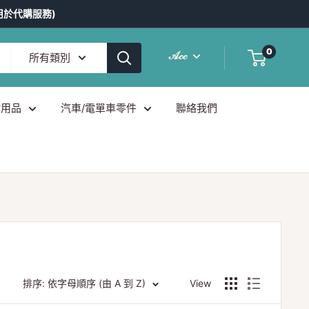
用於代購服務)
0
𝒜𝒸𝒸
所有類別
物用品
汽車/電單車零件
聯絡我們
排序: 依字母順序 (由 A 到 Z)
View