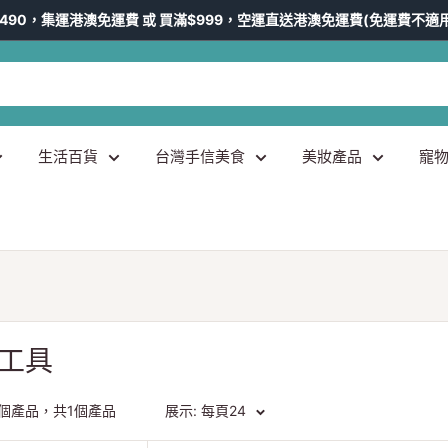
490，集運港澳免運費 或 買滿$999，空運直送港澳免運費(免運費不適
生活百貨
台灣手信美食
美妝產品
寵
工具
 1個產品，共1個產品
展示: 每頁24