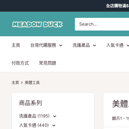
跳
全店購物滿$
到
內
Meadow
容
Duck
-
主頁
台灣代購服務
洗護產品
人氣卡通
台
灣
代
付款方式
常見問題
購
主頁
美體工具
美體
商品系列
洗護產品 (1195)
顯示1 -
人氣卡通 (440)